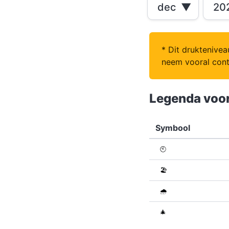
dec
▼
20
* Dit druktenivea
neem vooral conta
Legenda voor
Symbool
🕙
🏖️
🌧️
🎄