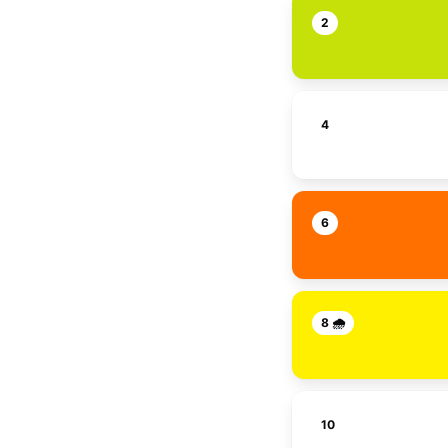
2
4
6
8 🌧️
10