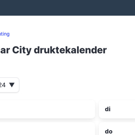
ting
lar City druktekalender
24
▼
di
do