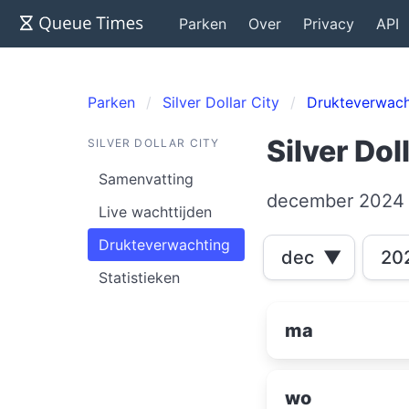
Parken
Over
Privacy
API
Parken
Silver Dollar City
Drukteverwach
Silver Dol
SILVER DOLLAR CITY
Samenvatting
december 2024
Live wachttijden
Drukteverwachting
dec
▼
20
Statistieken
ma
wo