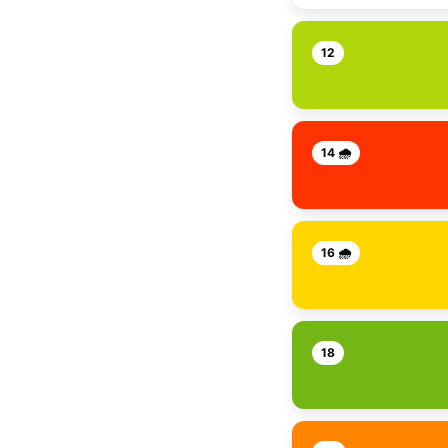
12
14 🌧️
16 🌧️
18