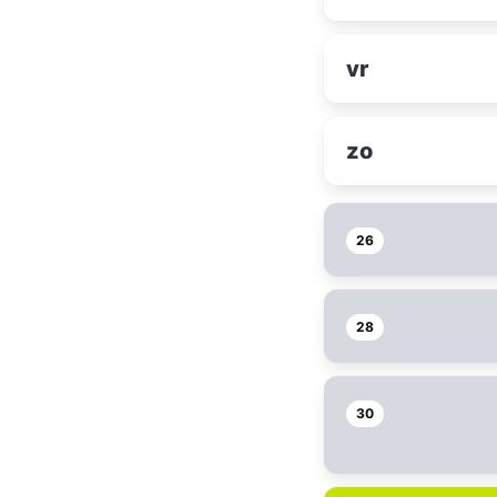
vr
zo
26
28
30