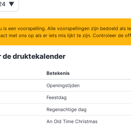
24
▼
u is een voorspelling. Alle voorspellingen zijn bedoeld als 
ct met ons op als er iets mis lijkt te zijn. Controleer de of
 de druktekalender
Betekenis
Openingstijden
Feestdag
Regenachtige dag
An Old Time Christmas