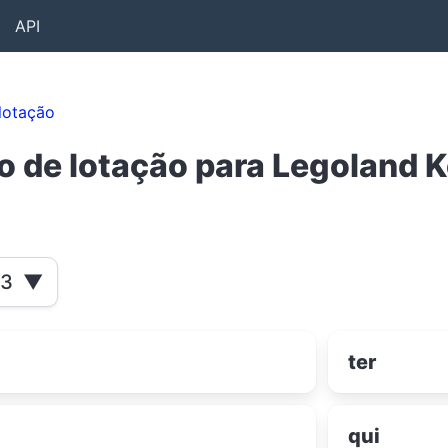
API
lotação
o de lotação para Legoland 
23
▼
ter
qui