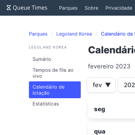
Parques
Sobre
Privacidade
Parques
Legoland Korea
Calendário de 
Calendári
LEGOLAND KOREA
Sumário
fevereiro 2023
Tempos de fila ao
vivo
fev
▼
20
Calendário de
lotação
Estatísticas
seg
qua