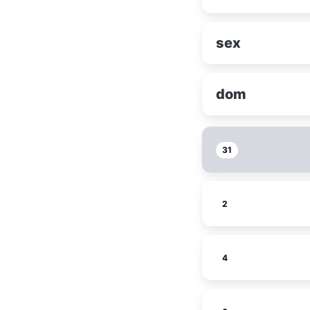
sex
dom
31
2
4