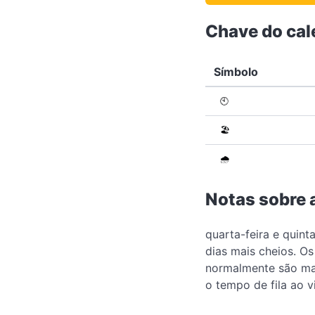
Chave do cal
Símbolo
🕙
🏖️
🌧️
Notas sobre 
quarta-feira e quin
dias mais cheios. O
normalmente são mai
o tempo de fila ao v