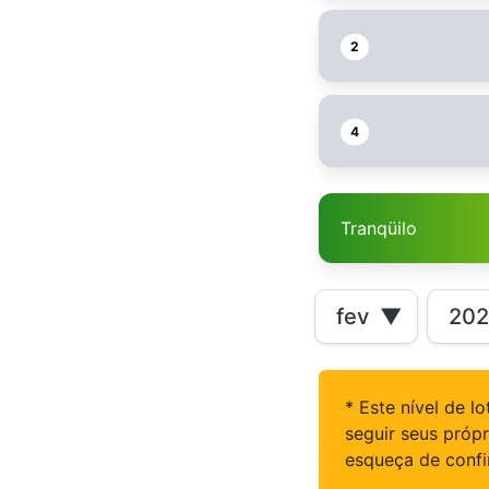
2
4
Tranqüilo
fev
▼
20
* Este nível de 
seguir seus próp
esqueça de confi